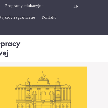
Programy edukacyjne
EN
yjazdy zagraniczne
Kontakt
łpracy
wej