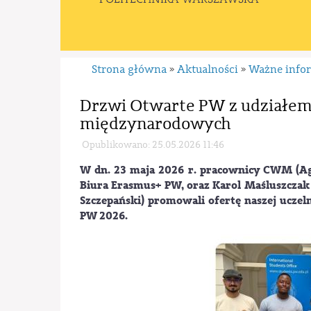
Strona główna
Aktualności
Ważne info
»
»
Drzwi Otwarte PW z udziałe
międzynarodowych
Opublikowano: 25.05.2026 11:46
W dn. 23 maja 2026 r. pracownicy CWM (Ag
Biura Erasmus+ PW, oraz Karol Maśluszczak i
Szczepański) promowali ofertę naszej uc
PW 2026.