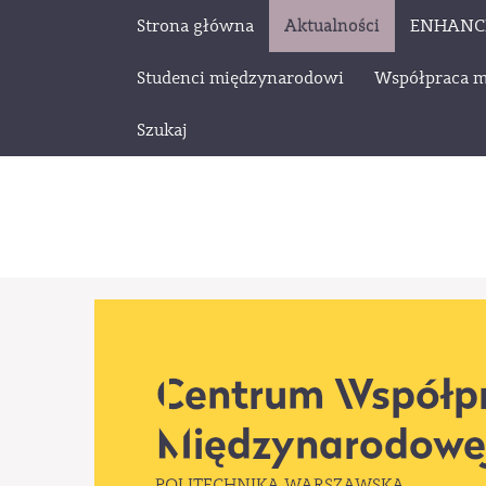
Strona główna
Aktualności
ENHANC
Studenci międzynarodowi
Współpraca 
Szukaj