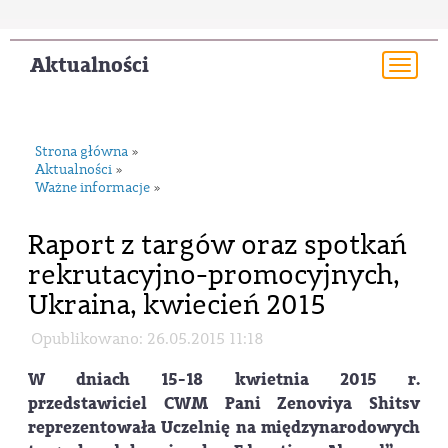
Aktualności
Togg
navi
Strona główna
»
Aktualności
»
Ważne informacje
»
Raport z targów oraz spotkań
rekrutacyjno-promocyjnych,
Ukraina, kwiecień 2015
Opublikowano: 26.05.2015 11:18
W dniach 15-18 kwietnia 2015 r.
przedstawiciel CWM Pani Zenoviya Shitsv
reprezentowała Uczelnię na międzynarodowych