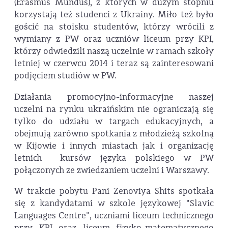
(Erasmus Mundus), z których w dużym stopniu
korzystają też studenci z Ukrainy. Miło też było
gościć na stoisku studentów, którzy wrócili z
wymiany z PW oraz uczniów liceum przy KPI,
którzy odwiedzili naszą uczelnie w ramach szkoły
letniej w czerwcu 2014 i teraz są zainteresowani
podjęciem studiów w PW.
Działania promocyjno-informacyjne naszej
uczelni na rynku ukraińskim nie ograniczają się
tylko do udziału w targach edukacyjnych, a
obejmują zarówno spotkania z młodzieżą szkolną
w Kijowie i innych miastach jak i organizację
letnich kursów języka polskiego w PW
połączonych ze zwiedzaniem uczelni i Warszawy.
W trakcie pobytu Pani Zenoviya Shits spotkała
się z kandydatami w szkole językowej "Slavic
Languages Centre", uczniami liceum technicznego
przy KPI oraz liceum fizyko-matematycznego