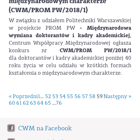
międzynarodowym charakterze
(CWM/PROM PW/2018/1)
W związku z udziałem Politechniki Warszawskiej
w projekcie PROM PW
- Międzynarodowa
wymiana doktorantów i kadry akademickiej
,
Centrum Współpracy Międzynarodowej ogłasza
konkurs nr
CWM/PROM PW/2018/1
dla doktorantów i kadry akademickiej poniżej 40
roku życia w celu udziału w krótkich formach
kształcenia o międzynarodowym charakterze.
« Poprzedni
1
...
52
53
54
55
56
57
58
59
Następny »
60
61
62
63
64
65
...
76
CWM na Facebook