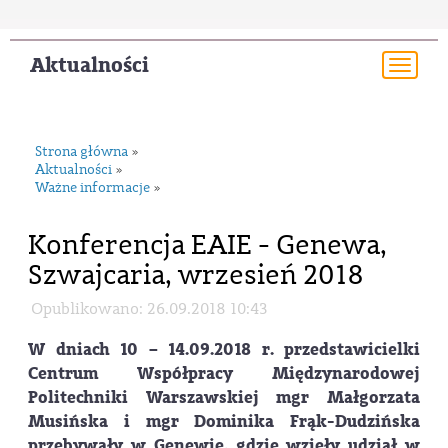
Aktualności
Togg
navi
Strona główna
»
Aktualności
»
Ważne informacje
»
Konferencja EAIE - Genewa,
Szwajcaria, wrzesień 2018
Opublikowano: 26.09.2018 10:43
W dniach 10 – 14.09.2018 r. przedstawicielki
Centrum Współpracy Międzynarodowej
Politechniki Warszawskiej mgr Małgorzata
Musińska i mgr Dominika Frąk-Dudzińska
przebywały w Genewie, gdzie wzięły udział w