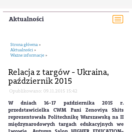
Aktualności
Togg
navi
Strona główna
»
Aktualności
»
Ważne informacje
»
Relacja z targów - Ukraina,
październik 2015
Opublikowano: 09.11.2015 15:42
W dniach 16-17 października 2015 r.
przedstawicielka CWM Pani Zenoviya Shits
reprezentowała Politechnikę Warszawską na II
międzynarodowych targach edukacyjnych we
Lwowie „Autumn Salon HIGHER EDUCATION–