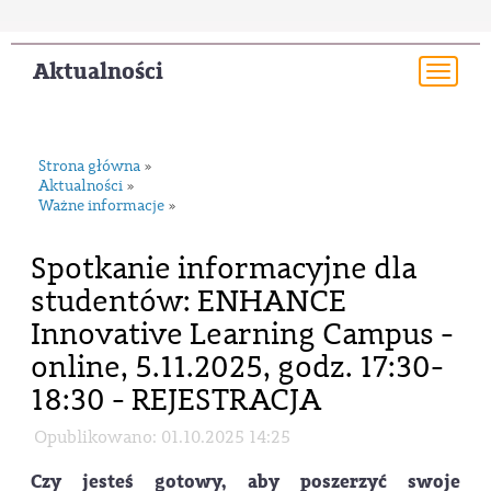
Aktualności
Togg
navi
Strona główna
»
Aktualności
»
Ważne informacje
»
Spotkanie informacyjne dla
studentów: ENHANCE
Innovative Learning Campus -
online, 5.11.2025, godz. 17:30-
18:30 - REJESTRACJA
Opublikowano: 01.10.2025 14:25
Czy jesteś gotowy, aby poszerzyć swoje