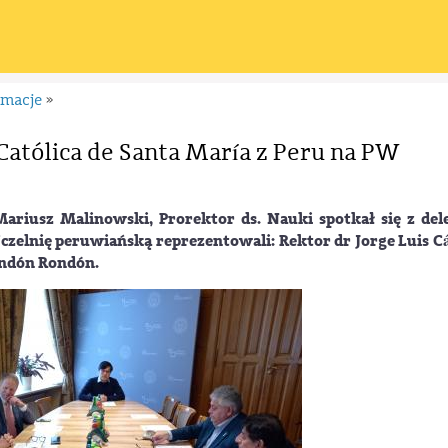
rmacje
»
Católica de Santa María z Peru na PW
 Mariusz Malinowski, Prorektor ds. Nauki spotkał się z del
Uczelnię peruwiańską reprezentowali: Rektor dr Jorge Luis C
ondón Rondón.