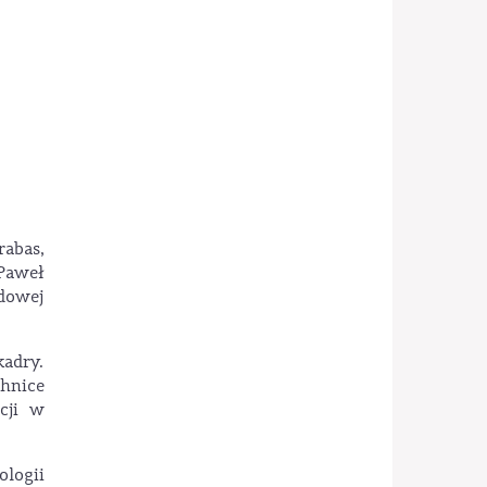
abas,
 Paweł
dowej
adry.
hnice
cji w
logii