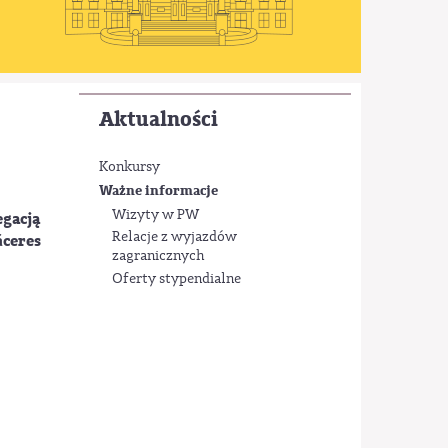
Aktualności
Konkursy
Ważne informacje
Wizyty w PW
egacją
Relacje z wyjazdów
áceres
zagranicznych
Oferty stypendialne