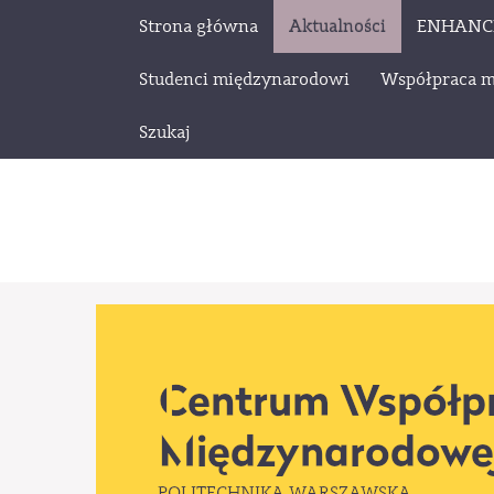
Strona główna
Aktualności
ENHANC
Studenci międzynarodowi
Współpraca 
Szukaj