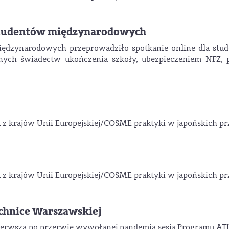
 studentów międzynarodowych
iędzynarodowych przeprowadziło spotkanie online dla stu
ych świadectw ukończenia szkoły, ubezpieczeniem NFZ, p
 z krajów Unii Europejskiej/COSME praktyki w japońskich pr
 z krajów Unii Europejskiej/COSME praktyki w japońskich pr
chnice Warszawskiej
ę pierwsza po przerwie wywołanej pandemią sesja Programu A