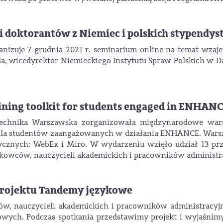
 doktorantów z Niemiec i polskich stypendy
izuje 7 grudnia 2021 r. seminarium online na temat wzaj
a, wicedyrektor Niemieckiego Instytutu Spraw Polskich w D
ining toolkit for students engaged in ENHANCE
itechnika Warszawska zorganizowała międzynarodowe wa
dla studentów zaangażowanych w działania ENHANCE. Warsz
ycznych: WebEx i Miro. W wydarzeniu wzięło udział 13 prz
owców, nauczycieli akademickich i pracowników administr
projektu Tandemy językowe
ów, nauczycieli akademickich i pracowników administracyj
ych. Podczas spotkania przedstawimy projekt i wyjaśnimy 