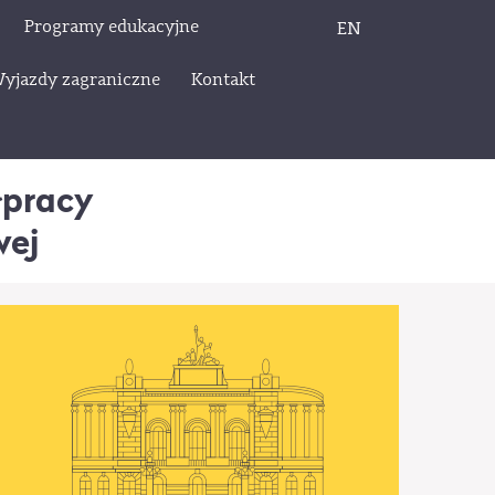
Programy edukacyjne
EN
yjazdy zagraniczne
Kontakt
łpracy
wej