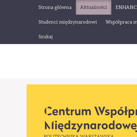
Strona główna
Aktualności
ENHANC
Studenci międzynarodowi
Współpraca 
Szukaj