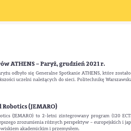
ów ATHENS – Paryż, grudzień 2021 r.
aryżu odbyło się Generalne Spotkanie ATHENS, które zosta
ększości uczelni należących do sieci. Politechnikę Warszaws
d Robotics (JEMARO)
tics (JEMARO) to 2-letni zintegrowany program (120 ECT
epszego zrozumienia różnych perspektyw – europejskich i jap
odowiskiem akademickim i przemysłem.