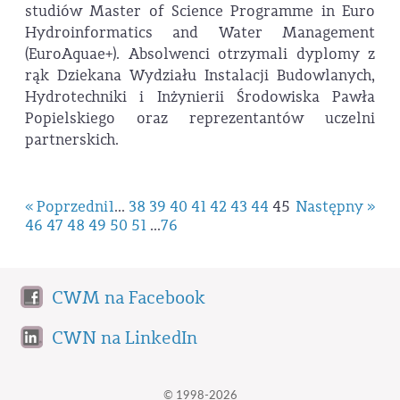
studiów Master of Science Programme in Euro
Hydroinformatics and Water Management
(EuroAquae+). Absolwenci otrzymali dyplomy z
rąk Dziekana Wydziału Instalacji Budowlanych,
Hydrotechniki i Inżynierii Środowiska Pawła
Popielskiego oraz reprezentantów uczelni
partnerskich.
« Poprzedni
1
...
38
39
40
41
42
43
44
45
Następny »
46
47
48
49
50
51
...
76
CWM na Facebook
CWN na LinkedIn
© 1998-2026