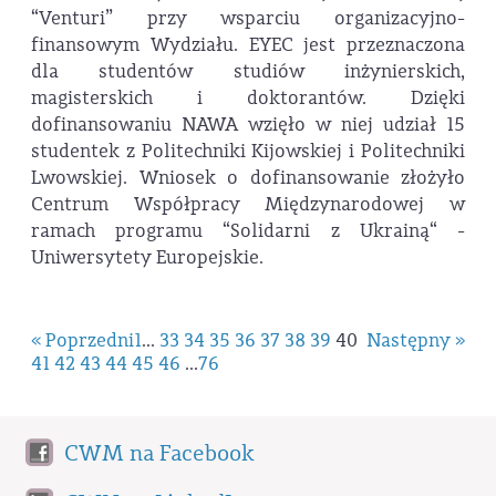
“Venturi” przy wsparciu organizacyjno-
finansowym Wydziału. EYEC jest przeznaczona
dla studentów studiów inżynierskich,
magisterskich i doktorantów. Dzięki
dofinansowaniu NAWA wzięło w niej udział 15
studentek z Politechniki Kijowskiej i Politechniki
Lwowskiej. Wniosek o dofinansowanie złożyło
Centrum Współpracy Międzynarodowej w
ramach programu “Solidarni z Ukrainą“ -
Uniwersytety Europejskie.
« Poprzedni
1
...
33
34
35
36
37
38
39
40
Następny »
41
42
43
44
45
46
...
76
CWM na Facebook