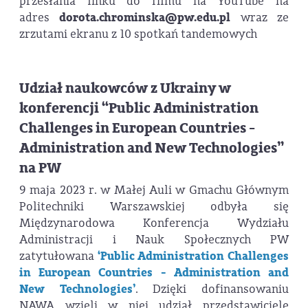
przesłania linku do filmu na YouTube na
adres
dorota.chrominska@pw.edu.pl
wraz ze
zrzutami ekranu z 10 spotkań tandemowych
Udział naukowców z Ukrainy w
konferencji “Public Administration
Challenges in European Countries -
Administration and New Technologies”
na PW
9 maja 2023 r. w Małej Auli w Gmachu Głównym
Politechniki Warszawskiej odbyła się
Międzynarodowa Konferencja Wydziału
Administracji i Nauk Społecznych PW
zatytułowana
‘Public Administration Challenges
in European Countries - Administration and
New Technologies’
. Dzięki dofinansowaniu
NAWA wzięli w niej udział przedstawiciele