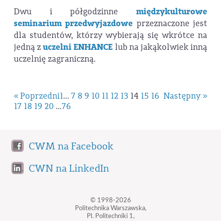
Dwu i półgodzinne
międzykulturowe
seminarium przedwyjazdowe
przeznaczone jest
dla studentów, którzy wybierają się wkrótce na
jedną z
uczelni ENHANCE
lub na jakąkolwiek inną
uczelnię zagraniczną.
« Poprzedni
1
...
7
8
9
10
11
12
13
14
15
16
Następny »
17
18
19
20
...
76
CWM na Facebook
CWN na LinkedIn
© 1998-2026
Politechnika Warszawska,
Pl. Politechniki 1,