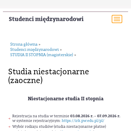
Studenci międzynarodowi
Togg
navi
Strona główna
»
Studenci międzynarodowi
»
STUDIA II STOPNIA (magisterskie)
»
Studia niestacjonarne
(zaoczne)
Niestacjonarne studia II stopnia
Rejestracja na studia w terminie
03.08.2026 r. – 07.09.2026 r.
w systemie rejestracyjnym:
https://irk.pw.edu.pl/pl/
Wybór rodzaju studiów (studia niestacjonarne płatne)