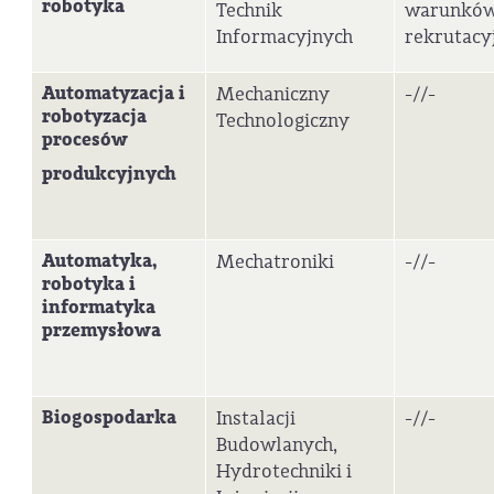
robotyka
Technik
warunkó
Informacyjnych
rekrutacy
Automatyzacja i
Mechaniczny
-//-
robotyzacja
Technologiczny
procesów
produkcyjnych
Automatyka,
Mechatroniki
-//-
robotyka i
informatyka
przemysłowa
Biogospodarka
Instalacji
-//-
Budowlanych,
Hydrotechniki i