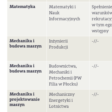
Matematyka
Matematyki i
Spełnieni
Nauk
warunkó
Informacyjnych
rekrutacy
w tym eg
wstępny
Mechanika i
Inżynierii
-//-
budowa maszyn
Produkcji
Mechanika i
Budownictwa,
-//-
budowa maszyn
Mechaniki i
Petrochemii (PW
Filia w Płocku)
Mechanika i
Mechaniczny
-//-
projektowanie
Energetyki i
maszyn
Lotnictwa