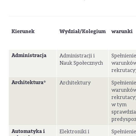
Kierunek
Wydział/Kolegium
warunki
Administracja
Administracji i
Spełnieni
Nauk Społecznych
warunkó
rekrutacy
Architektura*
Architektury
Spełnieni
warunkó
rekrutacy
w tym
sprawdzi
predyspoz
Automatyka i
Elektroniki i
Spełnieni