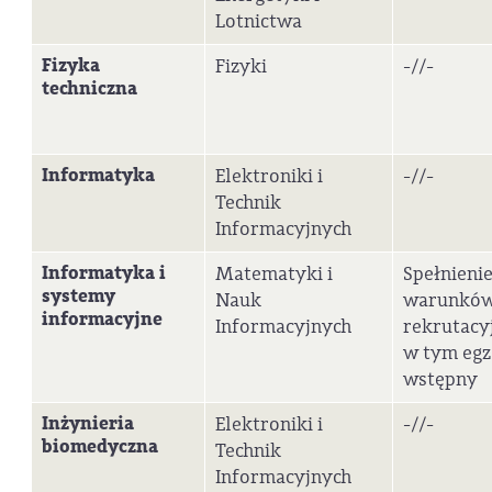
Lotnictwa
Fizyka
Fizyki
-//-
techniczna
Informatyka
Elektroniki i
-//-
Technik
Informacyjnych
Informatyka i
Matematyki i
Spełnieni
systemy
Nauk
warunkó
informacyjne
Informacyjnych
rekrutacy
w tym eg
wstępny
Inżynieria
Elektroniki i
-//-
biomedyczna
Technik
Informacyjnych