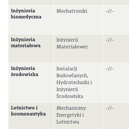
Inżynieria
Mechatroniki
-//-
biomedyczna
Inżynieria
Inżynierii
-//-
materiałowa
Materiałowej
Inżynieria
Instalacji
-//-
środowiska
Budowlanych,
Hydrotechniki i
Inżynierii
Środowiska
Lotnictwo i
Mechaniczny
-//-
kosmonautyka
Energetyki i
Lotnictwa