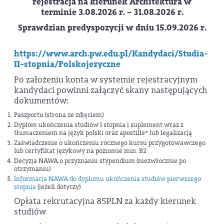
rejestracja na kierunek Architektura w
terminie 3.08.2026 r. – 31.08.2026 r.
Sprawdzian predyspozycji w dniu 15.09.2026 r.
https://www.arch.pw.edu.pl/Kandydaci/Studia-
II-stopnia/Polskojezyczne
Po założeniu konta w systemie rejestracyjnym
kandydaci powinni załączyć skany następujących
dokumentów:
Paszportu (strona ze zdjęciem)
Dyplom ukończenia studiów I stopnia i suplement wraz z
tłumaczeniem na język polski oraz apostille* lub legalizacją
Zaświadczenie o ukończeniu rocznego kursu przygotowawczego
lub certyfikat językowy na poziomie min. B2
Decyzja NAWA o przyznaniu stypendium (niezwłocznie po
otrzymaniu)
Informacja NAWA do dyplomu ukończenia studiów pierwszego
stopnia
(jeżeli dotyczy)
Opłata rekrutacyjna 85PLN za każdy kierunek
studiów