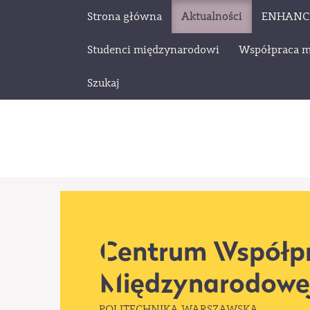
Strona główna
Aktualności
ENHANC
Studenci międzynarodowi
Współpraca 
Szukaj