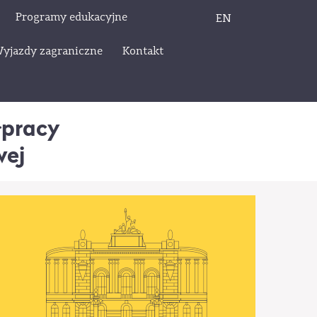
Programy edukacyjne
EN
yjazdy zagraniczne
Kontakt
łpracy
wej