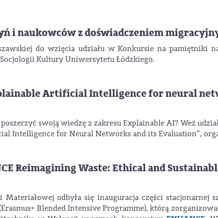
yń i naukowców z doświadczeniem migracyjn
szawskiej do wzięcia udziału w Konkursie na pamiętniki
ocjologii Kultury Uniwersytetu Łódzkiego.
ainable Artificial Intelligence for neural net
esz poszerzyć swoją wiedzę z zakresu Explainable AI? Weź ud
l Intelligence for Neural Networks and its Evaluation”, org
CE Reimagining Waste: Ethical and Sustainab
i Materiałowej odbyła się inauguracja części stacjonarnej s
(Erasmus+ Blended Intensive Programme), którą zorganizowa