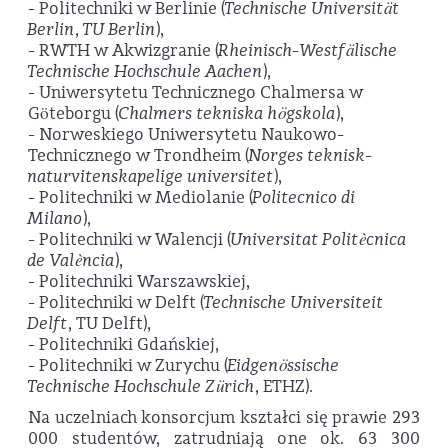
- Politechniki w Berlinie (
Technische Universität
Berlin
,
TU Berlin
),
- RWTH w Akwizgranie (
Rheinisch-Westfälische
Technische Hochschule Aachen
),
- Uniwersytetu Technicznego Chalmersa w
Göteborgu (
Chalmers tekniska högskola
),
- Norweskiego Uniwersytetu Naukowo-
Technicznego w Trondheim (
Norges teknisk-
naturvitenskapelige universitet
),
- Politechniki w Mediolanie (
Politecnico di
Milano
),
- Politechniki w Walencji (
Universitat Politècnica
de València
),
- Politechniki Warszawskiej,
- Politechniki w Delft (
Technische Universiteit
Delft
, TU Delft),
- Politechniki Gdańskiej,
- Politechniki w Zurychu (
Eidgenössische
Technische Hochschule Zürich
, ETHZ).
Na uczelniach konsorcjum kształci się prawie 293
000 studentów, zatrudniają one ok. 63 300