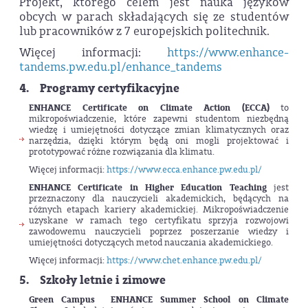
Projekt, którego celem jest nauka języków
obcych w parach składających się ze studentów
lub pracowników z 7 europejskich politechnik.
Więcej informacji:
https://www.enhance-
tandems.pw.edu.pl/enhance_tandems
4. Programy certyfikacyjne
ENHANCE Certificate on Climate Action (ECCA)
to
mikropoświadczenie, które zapewni studentom niezbędną
wiedzę i umiejętności dotyczące zmian klimatycznych oraz
narzędzia, dzięki którym będą oni mogli projektować i
prototypować różne rozwiązania dla klimatu.
Więcej informacji:
https://www.ecca.enhance.pw.edu.pl/
ENHANCE Certificate in Higher Education Teaching
jest
przeznaczony dla nauczycieli akademickich, będących na
różnych etapach kariery akademickiej. Mikropoświadczenie
uzyskane w ramach tego certyfikatu sprzyja rozwojowi
zawodowemu nauczycieli poprzez poszerzanie wiedzy i
umiejętności dotyczących metod nauczania akademickiego.
Więcej informacji:
https://www.chet.enhance.pw.edu.pl/
5. Szkoły letnie i zimowe
Green Campus ENHANCE Summer School on Climate