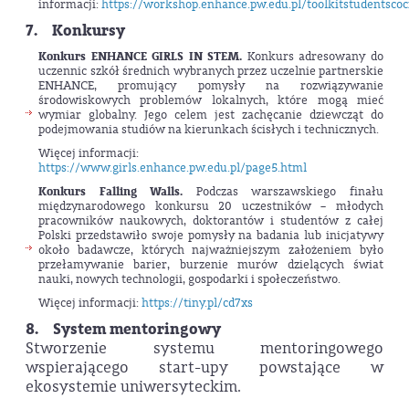
informacji:
https://workshop.enhance.pw.edu.pl/toolkitstudentscoc
7. Konkursy
Konkurs ENHANCE GIRLS IN STEM.
Konkurs adresowany do
uczennic szkół średnich wybranych przez uczelnie partnerskie
ENHANCE, promujący pomysły na rozwiązywanie
środowiskowych problemów lokalnych, które mogą mieć
wymiar globalny. Jego celem jest zachęcanie dziewcząt do
podejmowania studiów na kierunkach ścisłych i technicznych.
Więcej informacji:
https://www.girls.enhance.pw.edu.pl/page5.html
Konkurs Falling Walls.
Podczas warszawskiego finału
międzynarodowego konkursu 20 uczestników – młodych
pracowników naukowych, doktorantów i studentów z całej
Polski przedstawiło swoje pomysły na badania lub inicjatywy
około badawcze, których najważniejszym założeniem było
przełamywanie barier, burzenie murów dzielących świat
nauki, nowych technologii, gospodarki i społeczeństwo.
Więcej informacji:
https://tiny.pl/cd7xs
8. System mentoringowy
Stworzenie systemu mentoringowego
wspierającego start-upy powstające w
ekosystemie uniwersyteckim.