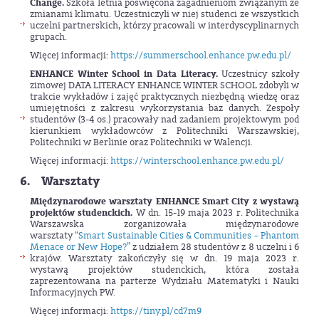
Change.
Szkoła letnia poświęcona zagadnieniom związanym ze
zmianami klimatu. Uczestniczyli w niej studenci ze wszystkich
uczelni partnerskich, którzy pracowali w interdyscyplinarnych
grupach.
Więcej informacji:
https://summerschool.enhance.pw.edu.pl/
ENHANCE Winter School in Data Literacy.
Uczestnicy szkoły
zimowej DATA LITERACY ENHANCE WINTER SCHOOL zdobyli w
trakcie wykładów i zajęć praktycznych niezbędną wiedzę oraz
umiejętności z zakresu wykorzystania baz danych. Zespoły
studentów (3-4 os.) pracowały nad zadaniem projektowym pod
kierunkiem wykładowców z Politechniki Warszawskiej,
Politechniki w Berlinie oraz Politechniki w Walencji.
Więcej informacji:
https://winterschool.enhance.pw.edu.pl/
6. Warsztaty
Międzynarodowe warsztaty ENHANCE Smart City z wystawą
projektów studenckich.
W dn. 15-19 maja 2023 r. Politechnika
Warszawska zorganizowała międzynarodowe
warsztaty
“Smart Sustainable Cities & Communities – Phantom
Menace or New Hope?”
z udziałem 28 studentów z 8 uczelni i 6
krajów. Warsztaty zakończyły się w dn. 19 maja 2023 r.
wystawą projektów studenckich, która została
zaprezentowana na parterze Wydziału Matematyki i Nauki
Informacyjnych PW.
Więcej informacji:
https://tiny.pl/cd7m9