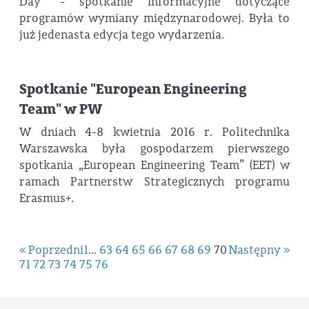
Day” - spotkanie informacyjne dotyczące
programów wymiany międzynarodowej. Była to
już jedenasta edycja tego wydarzenia.
Spotkanie "European Engineering
Team" w PW
W dniach 4-8 kwietnia 2016 r. Politechnika
Warszawska była gospodarzem pierwszego
spotkania „European Engineering Team” (EET) w
ramach Partnerstw Strategicznych programu
Erasmus+.
« Poprzedni
1
...
63
64
65
66
67
68
69
70
Następny »
71
72
73
74
75
76