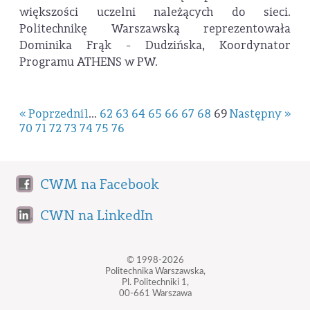
większości uczelni należących do sieci.
Politechnikę Warszawską reprezentowała
Dominika Frąk - Dudzińska, Koordynator
Programu ATHENS w PW.
« Poprzedni
1
...
62
63
64
65
66
67
68
69
Następny »
70
71
72
73
74
75
76
CWM na Facebook
CWN na LinkedIn
© 1998-2026
Politechnika Warszawska,
Pl. Politechniki 1,
00-661 Warszawa