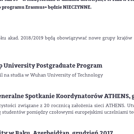
uro programu Erasmus+ będzie NIECZYNNE.
oku akad. 2018/2019 będą obowiązywać nowe grupy krajów 
p University Postgraduate Program
il na studia w Wuhan University of Technology
Generalne Spotkanie Koordynatorów ATHENS, 
czystości związane z 20 rocznicą założenia sieci ATHENS.
ę studentów pomiędzy czołowymi europejskimi uczelniami t
ity w Baku, Azerbejdżan, grudzień 2017