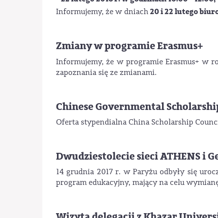
20 i 22 lutego bi
Informujemy, że w dniach
Zmiany w programie Erasmus+
Informujemy, że w programie Erasmus+ w r
zapoznania się ze zmianami.
Chinese Governmental Scholarshi
Oferta stypendialna China Scholarship Counc
Dwudziestolecie sieci ATHENS i 
14 grudnia 2017 r. w Paryżu odbyły się uro
program edukacyjny, mający na celu wymian
Wizyta delegacji z Khazar Univers