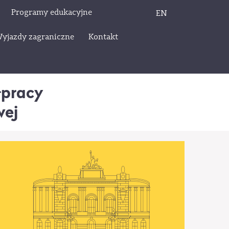
Programy edukacyjne
EN
yjazdy zagraniczne
Kontakt
łpracy
wej