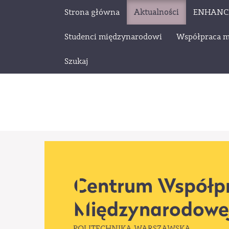
Strona główna
Aktualności
ENHANC
Studenci międzynarodowi
Współpraca 
Szukaj