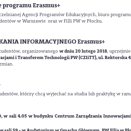
ce programu Erasmus+
Uczelnianej Agencji Programów Edukacyjnych, biuro programu
udentów w Warszawie oraz w Filli PW w Płocku.
TKANIA INFORMACYJNEGO Erasmus+
w dniu 20 lutego 2018
 studentów, organizowanego
, uprzejmie
jami i Transferem Technologii PW (CZIiTT), ul. Rektorska 
 zmian.
+
tudentów, którzy chcą wyjechać na studia lub praktykę w r
30, w sali 4.05 w budynku
Centrum Zarządzania Innowacjam
0, w sali 59 - w Audytorium w Gmachu Głównym, PW Filia w Pł