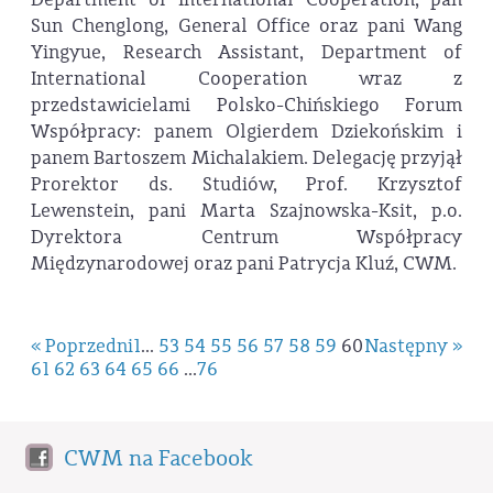
Sun Chenglong, General Office oraz pani Wang
Yingyue, Research Assistant, Department of
International Cooperation wraz z
przedstawicielami Polsko-Chińskiego Forum
Współpracy: panem Olgierdem Dziekońskim i
panem Bartoszem Michalakiem. Delegację przyjął
Prorektor ds. Studiów, Prof. Krzysztof
Lewenstein, pani Marta Szajnowska-Ksit, p.o.
Dyrektora Centrum Współpracy
Międzynarodowej oraz pani Patrycja Kluź, CWM.
« Poprzedni
1
...
53
54
55
56
57
58
59
60
Następny »
61
62
63
64
65
66
...
76
CWM na Facebook