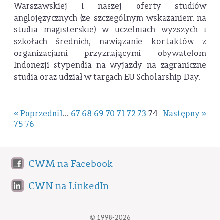
Warszawskiej i naszej oferty studiów
anglojęzycznych (ze szczególnym wskazaniem na
studia magisterskie) w uczelniach wyższych i
szkołach średnich, nawiązanie kontaktów z
organizacjami przyznającymi obywatelom
Indonezji stypendia na wyjazdy na zagraniczne
studia oraz udział w targach EU Scholarship Day.
« Poprzedni
1
...
67
68
69
70
71
72
73
74
Następny »
75
76
CWM na Facebook
CWN na LinkedIn
© 1998-2026