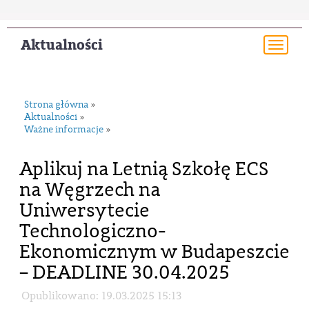
Aktualności
Togg
navi
Strona główna
»
Aktualności
»
Ważne informacje
»
Aplikuj na Letnią Szkołę ECS
na Węgrzech na
Uniwersytecie
Technologiczno-
Ekonomicznym w Budapeszcie
– DEADLINE 30.04.2025
Opublikowano: 19.03.2025 15:13