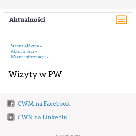
Aktualności
Togg
navi
Strona główna
»
Aktualności
»
Ważne informacje
»
Wizyty w PW
CWM na Facebook
CWN na LinkedIn