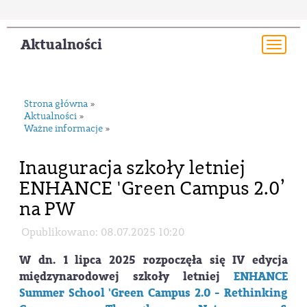
Aktualności
Togg
navi
Strona główna
»
Aktualności
»
Ważne informacje
»
Inauguracja szkoły letniej
ENHANCE 'Green Campus 2.0’
na PW
Opublikowano: 08.07.2025 10:20
W dn. 1 lipca 2025 rozpoczęła się IV edycja
międzynarodowej szkoły letniej
ENHANCE
Summer School 'Green Campus 2.0 - Rethinking