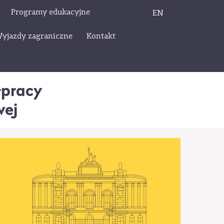
Programy edukacyjne
EN
yjazdy zagraniczne
Kontakt
łpracy
wej