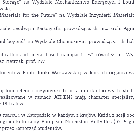
 Storage” na Wydziale Mechanicznym Energetyki i Lotni
wski,
Materials for the Future” na Wydziale Inżynierii Materiał
ale Geodezji i Kartografii, prowadząca: dr inż. arch. Agn
and beyond” na Wydziale Chemicznym, prowadzący: dr hab.
plications of metal-based nanoparticles” również na Wyd
z Pietrzak, prof. PW.
 studentów Politechniki Warszawskiej w kursach organizo
 kompetencji inżynierskich oraz interkulturowych stud
 realizowane w ramach ATHENS mają charakter specjalisty
 15 krajów.
 marcu i w listopadzie w każdym z krajów. Każda z sesji ob
ogram kulturalny European Dimension Activities (10-15 go
y przez Samorząd Studentów.