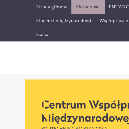
Strona główna
Aktualności
ENHANC
Studenci międzynarodowi
Współpraca 
Szukaj