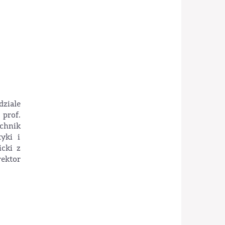
dziale
 prof.
chnik
yki i
icki z
ektor