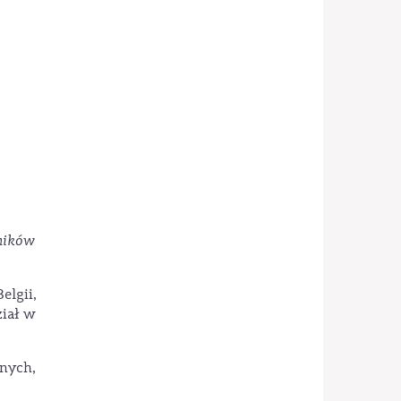
tników
elgii,
ział w
jnych,