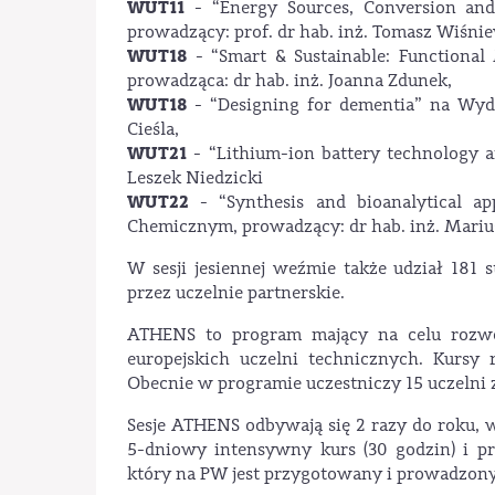
WUT11
- “Energy Sources, Conversion and
prowadzący: prof. dr hab. inż. Tomasz Wiśnie
WUT18
- “Smart & Sustainable: Functional 
prowadząca: dr hab. inż. Joanna Zdunek,
WUT18
- “Designing for dementia” na Wydzi
Cieśla,
WUT21
- “Lithium-ion battery technology 
Leszek Niedzicki
WUT22
- “Synthesis and bioanalytical ap
Chemicznym, prowadzący: dr hab. inż. Marius
W sesji jesiennej weźmie także udział 181
przez uczelnie partnerskie.
ATHENS to program mający na celu rozwój
europejskich uczelni technicznych. Kursy
Obecnie w programie uczestniczy 15 uczelni z
Sesje ATHENS odbywają się 2 razy do roku, w
5-dniowy intensywny kurs (30 godzin) i pr
który na PW jest przygotowany i prowadzon