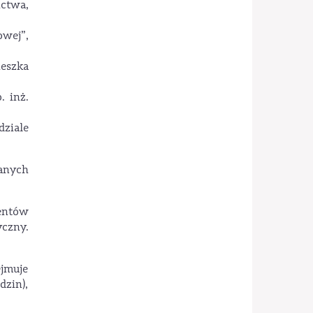
ctwa,
owej”,
ieszka
 inż.
ziale
wanych
entów
czny.
ejmuje
dzin),