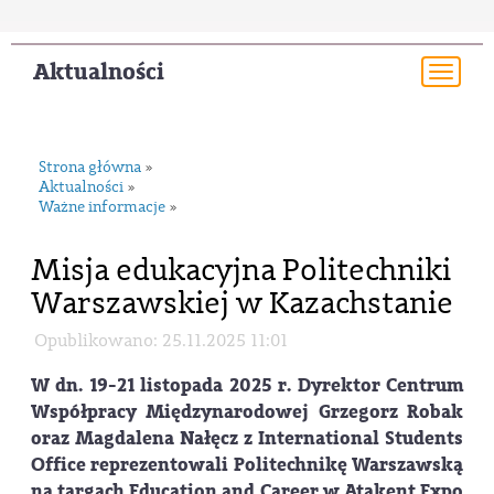
Aktualności
Togg
navi
Strona główna
»
Aktualności
»
Ważne informacje
»
Misja edukacyjna Politechniki
Warszawskiej w Kazachstanie
Opublikowano: 25.11.2025 11:01
W dn. 19-21 listopada 2025 r. Dyrektor Centrum
Współpracy Międzynarodowej Grzegorz Robak
oraz Magdalena Nałęcz z International Students
Office reprezentowali Politechnikę Warszawską
na targach Education and Career w Atakent Expo