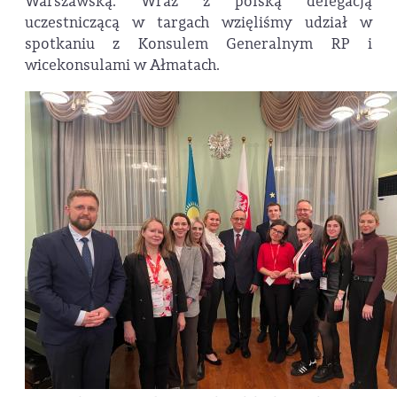
Warszawską. Wraz z polską delegacją
uczestniczącą w targach wzięliśmy udział w
spotkaniu z Konsulem Generalnym RP i
wicekonsulami w Ałmatach.