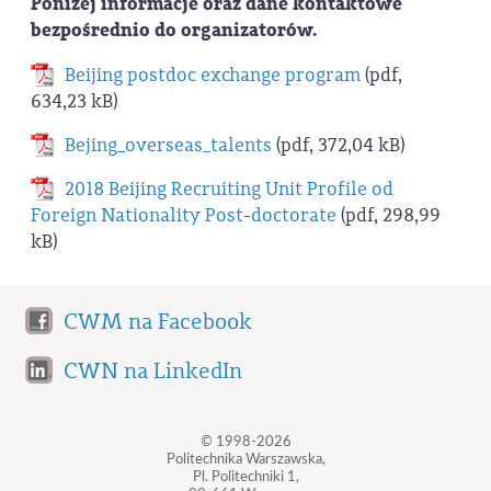
Poniżej informacje oraz dane kontaktowe
bezpośrednio do organizatorów.
Beijing postdoc exchange program
(pdf,
634,23 kB)
Bejing_overseas_talents
(pdf, 372,04 kB)
2018 Beijing Recruiting Unit Profile od
Foreign Nationality Post-doctorate
(pdf, 298,99
kB)
CWM na Facebook
CWN na LinkedIn
© 1998-2026
Politechnika Warszawska,
Pl. Politechniki 1,