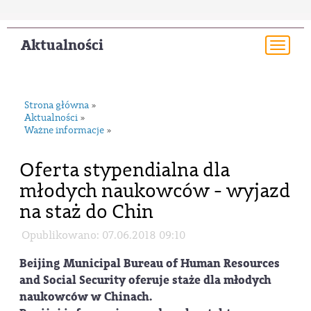
Aktualności
Togg
navi
Strona główna
»
Aktualności
»
Ważne informacje
»
Oferta stypendialna dla
młodych naukowców - wyjazd
na staż do Chin
Opublikowano: 07.06.2018 09:10
Beijing Municipal Bureau of Human Resources
and Social Security oferuje staże dla młodych
naukowców w Chinach.