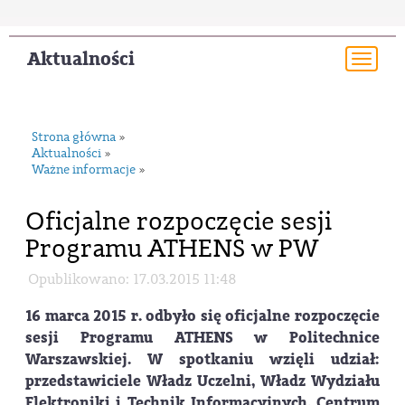
Aktualności
Togg
navi
Strona główna
»
Aktualności
»
Ważne informacje
»
Oficjalne rozpoczęcie sesji
Programu ATHENS w PW
Opublikowano: 17.03.2015 11:48
16 marca 2015 r. odbyło się oficjalne rozpoczęcie
sesji Programu ATHENS w Politechnice
Warszawskiej. W spotkaniu wzięli udział:
przedstawiciele Władz Uczelni, Władz Wydziału
Elektroniki i Technik Informacyjnych, Centrum