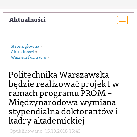
Aktualności
Togg
navi
Strona główna
»
Aktualności
»
Ważne informacje
»
Politechnika Warszawska
będzie realizować projekt w
ramach programu PROM –
Międzynarodowa wymiana
stypendialna doktorantów i
kadry akademickiej
Opublikowano: 15.10.2018 15:43