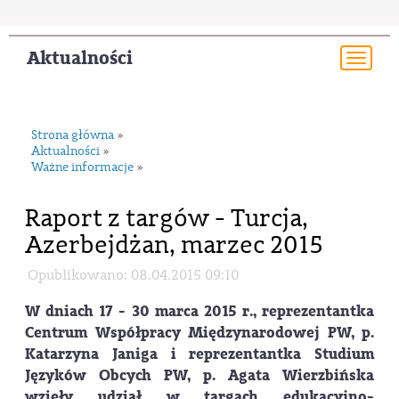
Aktualności
Togg
navi
Strona główna
»
Aktualności
»
Ważne informacje
»
Raport z targów - Turcja,
Azerbejdżan, marzec 2015
Opublikowano: 08.04.2015 09:10
W dniach 17 - 30 marca 2015 r., reprezentantka
Centrum Współpracy Międzynarodowej PW, p.
Katarzyna Janiga i reprezentantka Studium
Języków Obcych PW, p. Agata Wierzbińska
wzięły udział w targach edukacyjno-