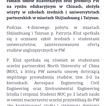
ramach umów bilateralnych oraz promocji PW
na rynku edukacyjnym w Chinach, złożyła
wizyty w szkołach średnich i uniwersytetach
partnerskich w miastach Shijiazhuang i Taiyuan.
Podczas 4-dniowego pobytu w miastach
Shijiazhuang i Taiyuan p. Patrycja Kluź spotkała
się z uczniami szkół średnich i studentami
uniwersytetów, zainteresowanymi ofertą
studiów anglojęzycznych w PW.
P. Kluź spotkała się również ze studentami
uczelni partnerskiej North University of China
(NUC), z którą PW zawarła umowę dotyczącą
wspólnego prowadzenia studiów, tzw. 2+2 na
kierunkach Aerospace Engineering, Civil
Engineering oraz Environmental Engineering
(studia I stopnia). Studenci NUC po 2 latach nauki
w swojej macierzystej uczelni przyjeżdżają do PW
aby kontynuować studia i otrzymują dyplomy