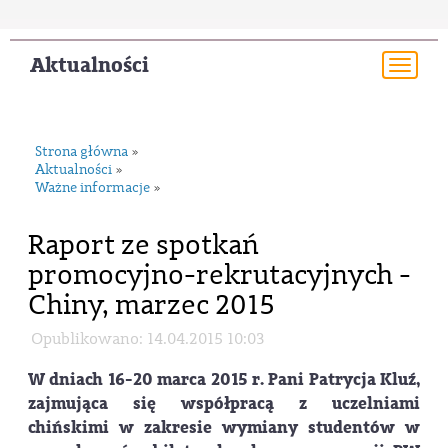
Aktualności
Togg
navi
Strona główna
»
Aktualności
»
Ważne informacje
»
Raport ze spotkań
promocyjno-rekrutacyjnych -
Chiny, marzec 2015
Opublikowano: 14.04.2015 10:03
W dniach 16-20 marca 2015 r. Pani Patrycja Kluź,
zajmująca się współpracą z uczelniami
chińskimi w zakresie wymiany studentów w