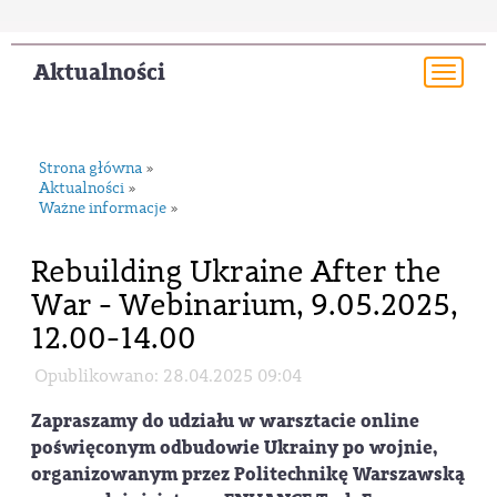
Aktualności
Togg
navi
Strona główna
»
Aktualności
»
Ważne informacje
»
Rebuilding Ukraine After the
War - Webinarium, 9.05.2025,
12.00-14.00
Opublikowano: 28.04.2025 09:04
Zapraszamy do udziału w warsztacie online
poświęconym odbudowie Ukrainy po wojnie,
organizowanym przez Politechnikę Warszawską