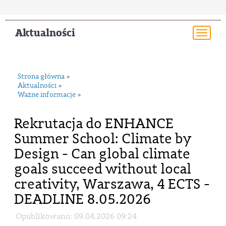
Aktualności
Togg
navi
Strona główna
»
Aktualności
»
Ważne informacje
»
Rekrutacja do ENHANCE
Summer School: Climate by
Design - Can global climate
goals succeed without local
creativity, Warszawa, 4 ECTS -
DEADLINE 8.05.2026
Opublikowano: 09.04.2026 09:24