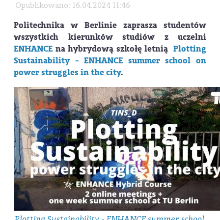
Opublikowano: 16.04.2024 11:46
Politechnika w Berlinie zaprasza studentów
wszystkich kierunków studiów z uczelni
ENHANCE
na hybrydową szkołę letnią
Plotting
Sustainability - ENHANCE summer school on
power struggles in the city
.
Plotting Sustainability - ENHANCE summer school