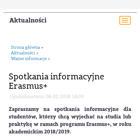
Aktualności
Togg
navi
Strona główna
»
Aktualności
»
Ważne informacje
»
Spotkania informacyjne
Erasmus+
Opublikowano: 06.02.2018 14:03
Zapraszamy na spotkania informacyjne dla
studentów, którzy chcą wyjechać na studia lub
praktykę w ramach programu Erasmus+, w roku
akademickim 2018/2019.