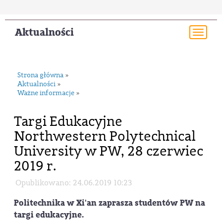
Aktualności
Togg
navi
Strona główna
»
Aktualności
»
Ważne informacje
»
Targi Edukacyjne
Northwestern Polytechnical
University w PW, 28 czerwiec
2019 r.
Opublikowano: 24.06.2019 10:23
Politechnika w Xi'an zaprasza studentów PW na
targi edukacyjne.