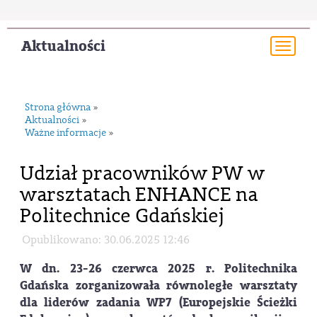
Aktualności
Togg
navi
Strona główna
»
Aktualności
»
Ważne informacje
»
Udział pracowników PW w
warsztatach ENHANCE na
Politechnice Gdańskiej
Opublikowano: 30.06.2025 12:46
W dn. 23-26 czerwca 2025 r. Politechnika
Gdańska zorganizowała równoległe warsztaty
dla liderów zadania WP7 (Europejskie Ścieżki