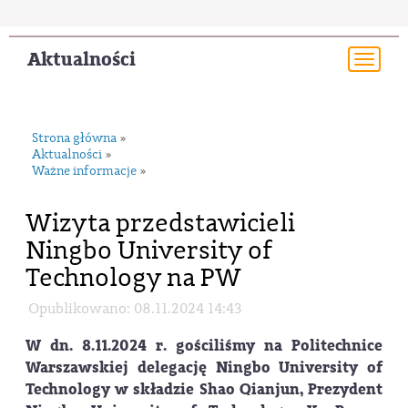
Aktualności
Togg
navi
Strona główna
»
Aktualności
»
Ważne informacje
»
Wizyta przedstawicieli
Ningbo University of
Technology na PW
Opublikowano: 08.11.2024 14:43
W dn. 8.11.2024 r. gościliśmy na Politechnice
Warszawskiej delegację Ningbo University of
Technology w składzie Shao Qianjun, Prezydent