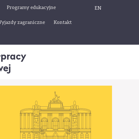
Programy edukacyjne
EN
yjazdy zagraniczne
Kontakt
łpracy
wej