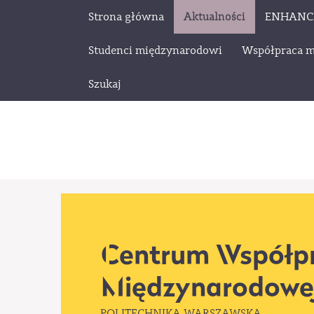
Strona główna
Aktualności
ENHANC
Studenci międzynarodowi
Współpraca 
Szukaj