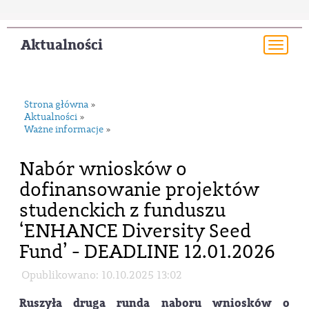
Aktualności
Togg
navi
Strona główna
»
Aktualności
»
Ważne informacje
»
Nabór wniosków o
dofinansowanie projektów
studenckich z funduszu
‘ENHANCE Diversity Seed
Fund’ - DEADLINE 12.01.2026
Opublikowano: 10.10.2025 13:02
Ruszyła druga runda naboru wniosków o