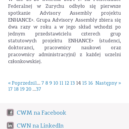
Federalnej w Zurychu odbyło się pierwsze
spotkanie Advisory Assembly projektu
ENHANCE+. Grupa Advisory Assembly zbiera się
dwa razy w roku a w jego skład wchodzi po
jednym przedstawicielu czterech grup
statutowych projektu ENHANCE+ (studenci,
doktoranci, pracownicy naukowi oraz
pracownicy administracyjni) z każdej uczelni
członkowskiej.
« Poprzedni
1
...
7
8
9
10
11
12
13
14
15
16
Następny »
17
18
19
20
...
37
CWM na Facebook
CWN na LinkedIn