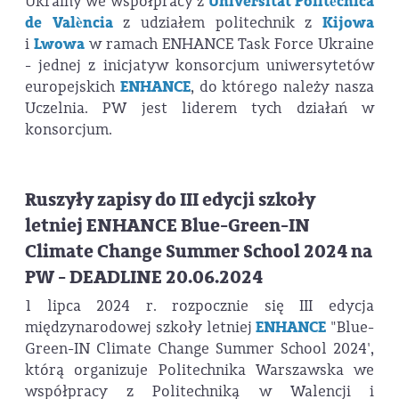
Ukrainy we współpracy z
Universitat Politècnica
de València
z udziałem politechnik z
Kijowa
i
Lwowa
w ramach ENHANCE Task Force Ukraine
- jednej z inicjatyw konsorcjum uniwersytetów
europejskich
ENHANCE
, do którego należy nasza
Uczelnia. PW jest liderem tych działań w
konsorcjum.
Ruszyły zapisy do III edycji szkoły
letniej ENHANCE Blue-Green-IN
Climate Change Summer School 2024 na
PW - DEADLINE 20.06.2024
1 lipca 2024 r. rozpocznie się III edycja
międzynarodowej szkoły letniej
ENHANCE
"Blue-
Green-IN Climate Change Summer School 2024',
którą organizuje Politechnika Warszawska we
współpracy z Politechniką w Walencji i