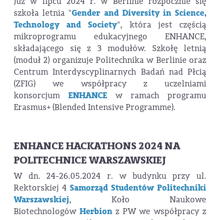
Już w lipcu 2024 r. w Berlinie rozpocznie się
szkoła letnia "
Gender and Diversity in Science,
Technology and Society
", która jest częścią
mikroprogramu edukacyjnego ENHANCE,
składającego się z 3 modułów. Szkołę letnią
(moduł 2) organizuje Politechnika w Berlinie oraz
Centrum Interdyscyplinarnych Badań nad Płcią
(ZFIG) we współpracy z uczelniami
konsorcjum
ENHANCE
w ramach programu
Erasmus+ (Blended Intensive Programme).
ENHANCE HACKATHONS 2024 NA
POLITECHNICE WARSZAWSKIEJ
W dn. 24-26.05.2024 r. w budynku przy ul.
Rektorskiej 4
Samorząd Studentów Politechniki
Warszawskiej
, Koło Naukowe
Biotechnologów
Herbion
z PW we współpracy z