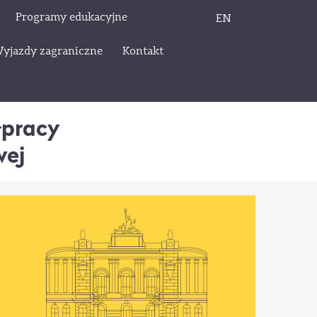
Programy edukacyjne
EN
yjazdy zagraniczne
Kontakt
łpracy
wej