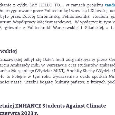
tan
potkanie z cyklu SAY HELLO TO…, w ramach projektu
ło przygotowane przez Politechnikę Lwowską i Kijowską, uc
było przez Dorotę Chromińską, Pełnomocnika Studium Ję
entrum Współpracy Międzynarodowej. W wydarzeniu tym w
 głównie z Politechniki Warszawskiej i Gdańskiej, a ta
awskiej
Warszawskiej odbył się Dzień Indii zorganizowany przez C
rciu Ambasady Indii w Warszawie oraz studentów ambasa
dhartha Murpaniego (Wydział MiNI), Anchity Shetty (Wydział 
yło to kolejne w tym roku wydarzenie z cyklu spotkań
Nat
zności naszej uczelni bogatej kultury państw, z których po
y letniej ENHANCE Students Against Climate
czerwca 2023 r.