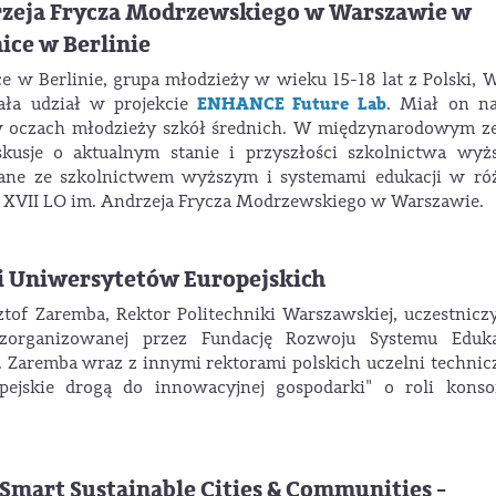
drzeja Frycza Modrzewskiego w Warszawie w
ice w Berlinie
e w Berlinie, grupa młodzieży w wieku 15-18 lat z Polski, 
ENHANCE Future Lab
ała udział w projekcie
. Miał on na
 w oczach młodzieży szkół średnich. W międzynarodowym z
usje o aktualnym stanie i przyszłości szkolnictwa wyżs
ane ze szkolnictwem wyższym i systemami edukacji w ró
 z XVII LO im. Andrzeja Frycza Modrzewskiego w Warszawie.
ji Uniwersytetów Europejskich
ztof Zaremba, Rektor Politechniki Warszawskiej, uczestnicz
 zorganizowanej przez Fundację Rozwoju Systemu Eduka
 Zaremba wraz z innymi rektorami polskich uczelni techni
ejskie drogą do innowacyjnej gospodarki" o roli konso
“Smart Sustainable Cities & Communities -