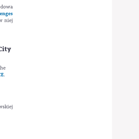
odowa
lenges
 niej
City
The
CE
.
wskiej