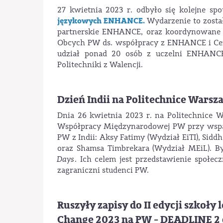
27 kwietnia 2023 r. odbyło się kolejne s
językowych ENHANCE.
Wydarzenie to zosta
partnerskie ENHANCE, oraz koordynowane 
Obcych PW ds. współpracy z ENHANCE i C
udział ponad 20 osób z uczelni ENHANCE,
Politechniki z Walencji.
Dzień Indii na Politechnice Warsz
Dnia 26 kwietnia 2023 r. na Politechnice 
Współpracy Międzynarodowej PW przy wspa
PW z Indii: Aksy Fatimy (Wydział EiTI), Sid
oraz Shamsa Timbrekara (Wydział MEiL). B
Days
. Ich celem jest przedstawienie społec
zagraniczni studenci PW.
Ruszyły zapisy do II edycji szkoł
Change 2023 na PW - DEADLINE 2 