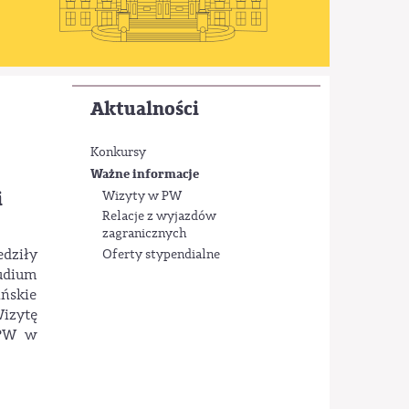
Aktualności
Konkursy
Ważne informacje
i
Wizyty w PW
Relacje z wyjazdów
zagranicznych
dziły
Oferty stypendialne
udium
ińskie
Wizytę
 PW w