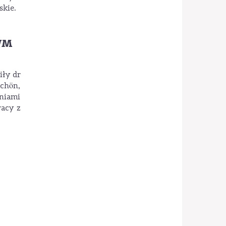
skie.
CWM
iły dr
Schön,
lniami
acy z