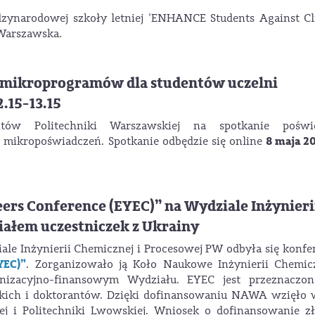
iędzynarodowej szkoły letniej 'ENHANCE Students Against C
 Warszawska.
 mikroprogramów dla studentów uczelni
.15-13.15
tów Politechniki Warszawskiej na spotkanie poświ
8 maja 20
mikropoświadczeń. Spotkanie odbędzie się online
ers Conference (EYEC)” na Wydziale Inżynieri
iałem uczestniczek z Ukrainy
ale Inżynierii Chemicznej i Procesowej PW odbyła się konfe
YEC)”
. Zorganizowało ją Koło Naukowe Inżynierii Chemicz
anizacyjno-finansowym Wydziału. EYEC jest przeznaczon
skich i doktorantów. Dzięki dofinansowaniu NAWA wzięło 
iej i Politechniki Lwowskiej. Wniosek o dofinansowanie z