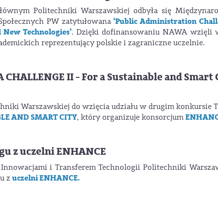
łównym Politechniki Warszawskiej odbyła się Międzynar
‘Public Administration Chal
k Społecznych PW zatytułowana
d New Technologies’
. Dzięki dofinansowaniu NAWA wzięli w
ademickich reprezentujący polskie i zagraniczne uczelnie.
ALLENGE II - For a Sustainable and Smart 
niki Warszawskiej do wzięcia udziału w drugim konkursie 
BLE AND SMART CITY
ENHAN
, który organizuje konsorcjum
ngu z uczelni ENHANCE
Innowacjami i Transferem Technologii Politechniki Warsza
uczelni ENHANCE.
gu z