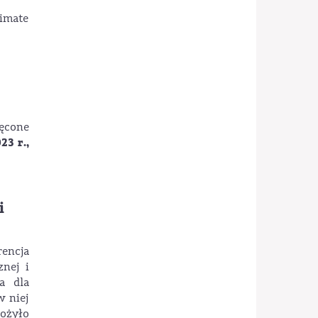
limate
ęcone
23 r.,
i
rencja
nej i
a dla
w niej
łożyło