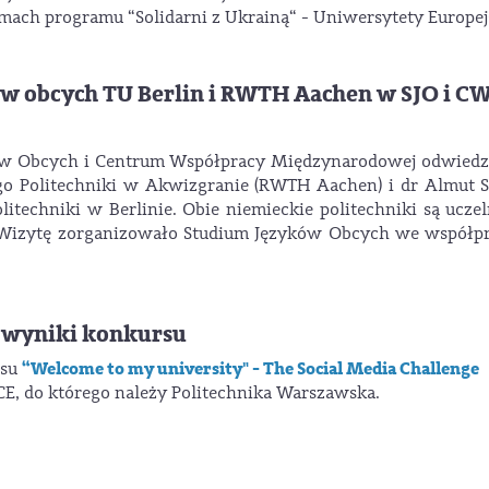
ch programu “Solidarni z Ukrainą“ - Uniwersytety Europej
w obcych TU Berlin i RWTH Aachen w SJO i 
ków Obcych i Centrum Współpracy Międzynarodowej odwiedz
go Politechniki w Akwizgranie (RWTH Aachen) i dr Almut 
echniki w Berlinie. Obie niemieckie politechniki są ucze
izytę zorganizowało Studium Języków Obcych we współpr
wyniki konkursu
“Welcome to my university" - The Social Media Challenge
rsu
 do którego należy Politechnika Warszawska.