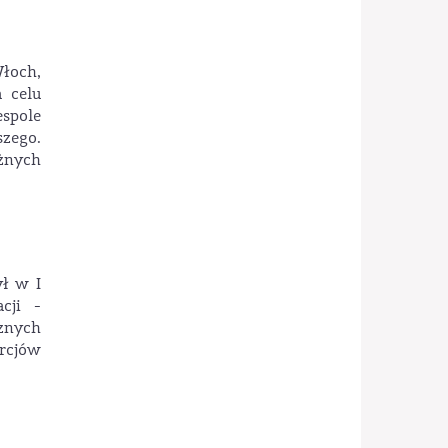
Włoch,
 celu
espole
zego.
żnych
ył w I
cji -
cznych
rcjów