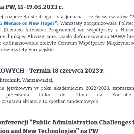
 PW, 15-19.05.2023 r.
“
ej rozpoczęła się druga - stacjonarna - część warsztatów
om Menace or New Hope?”
. Warsztaty zorganizowała Polite
 (Blended Intensive Programme) we współpracy z Norw
techniką w Akwizgranie. Dzięki dofinansowaniu NAWA bie
k o dofinansowanie złożyło Centrum Współpracy Międzynar
niwersytety Europejskie.
YCH - Termin 18 czerwca 2023 r.
litechniki Warszawskiej,
emie językowym w roku akademickim 2022/2023, zaprasza
 i przesłania linku do filmu na YouTub
 zrzutami ekranu z 10 spotkań tandemowych
ferencji “Public Administration Challenges 
tion and New Technologies” na PW