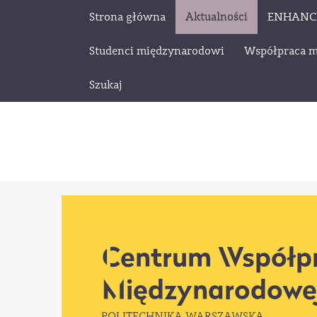
Strona główna
Aktualności
ENHANC
Studenci międzynarodowi
Współpraca 
Szukaj