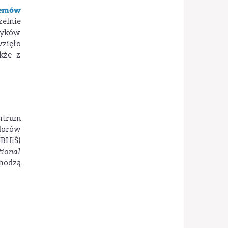
demów
zelnie
zyków
zięło
kże z
entrum
dorów
IBHiŚ)
ional
chodzą