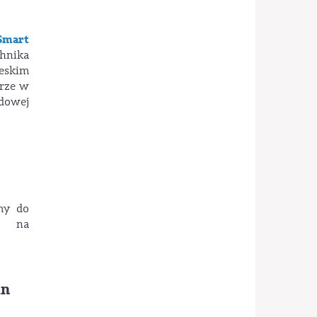
Smart
chnika
eskim
rze w
odowej
my do
e na
in