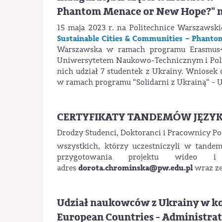
Phantom Menace or New Hope?" na
15 maja 2023 r. na Politechnice Warszawski
Sustainable Cities & Communities – Phant
Warszawska w ramach programu Erasmus+
Uniwersytetem Naukowo-Technicznym i Poli
nich udział 7 studentek z Ukrainy. Wniose
w ramach programu “Solidarni z Ukrainą“ - U
CERTYFIKATY TANDEMÓW JĘZYKOW
Drodzy Studenci, Doktoranci i Pracownicy Po
wszystkich, którzy uczestniczyli w tand
przygotowania projektu wideo
dorota.chrominska@pw.edu.pl
adres
wraz ze
Udział naukowców z Ukrainy w kon
European Countries - Administra