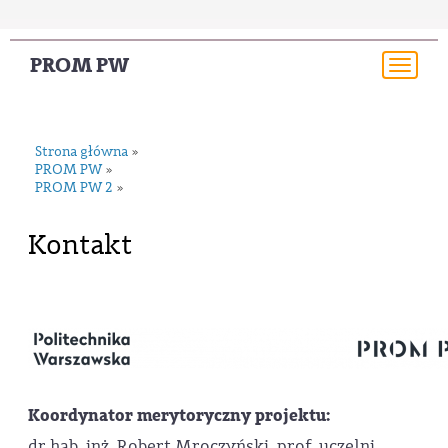
PROM PW
Togg
navi
Strona główna
»
PROM PW
»
PROM PW 2
»
Kontakt
Koordynator merytoryczny projektu:
dr hab. inż. Robert Mroczyński, prof. uczelni