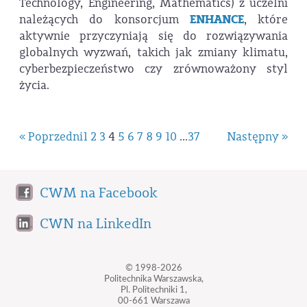
Technology, Engineering, Mathematics) z uczelni
należących do konsorcjum
ENHANCE
, które
aktywnie przyczyniają się do rozwiązywania
globalnych wyzwań, takich jak zmiany klimatu,
cyberbezpieczeństwo czy zrównoważony styl
życia.
« Poprzedni
1
2
3
4
5
6
7
8
9
10
...
37
Następny »
CWM na Facebook
CWN na LinkedIn
© 1998-2026
Politechnika Warszawska,
Pl. Politechniki 1,
00-661 Warszawa